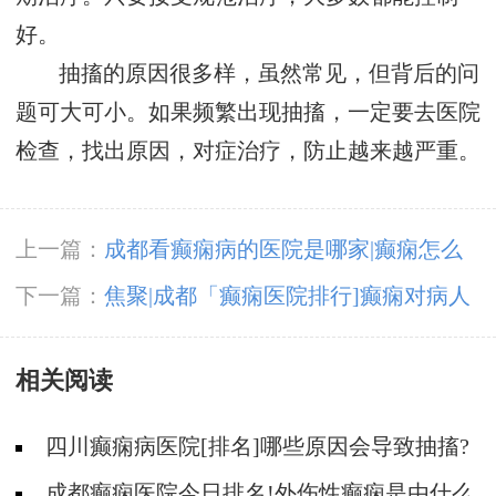
好。
抽搐的原因很多样，虽然常见，但背后的问
题可大可小。如果频繁出现抽搐，一定要去医院
检查，找出原因，对症治疗，防止越来越严重。
上一篇：
成都看癫痫病的医院是哪家|癫痫怎么
治疗?
下一篇：
焦聚|成都「癫痫医院排行]癫痫对病人
心理会有何影响?
相关阅读
四川癫痫病医院[排名]哪些原因会导致抽搐?
成都癫痫医院今日排名!外伤性癫痫是由什么