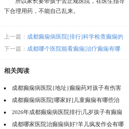
所以家长要带孩子去正规医院，在医生指导
下合理用药，不能自己乱来。
上一篇：
成都癫痫病医院[排行]科学检查癫痫的
重要性?
下一篇：
成都哪个医院能看癫痫|治疗癫痫有哪
些误区?
相关阅读
成都癫痫病医院{地址}癫痫药对孩子有伤害
吗?
成都癫痫病医院[哪家好]儿童癫痫有哪些治
疗方法?
2026年成都癫痫病医院排行|几岁孩子有癫痫
家长应该做好哪些护理？
成都哪家医院治癫痫病好?羊儿疯发作会有哪