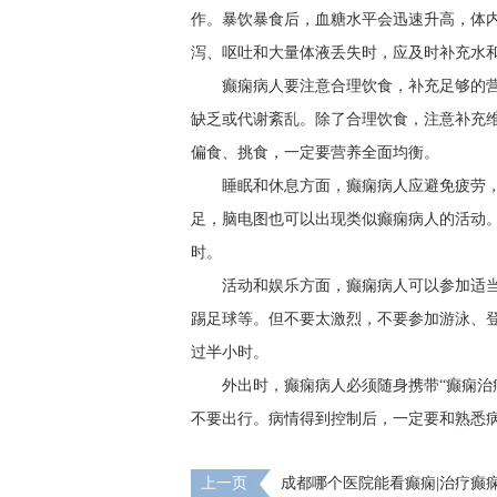
作。暴饮暴食后，血糖水平会迅速升高，体
泻、呕吐和大量体液丢失时，应及时补充水
癫痫病人要注意合理饮食，补充足够的
缺乏或代谢紊乱。除了合理饮食，注意补充维
偏食、挑食，一定要营养全面均衡。
睡眠和休息方面，癫痫病人应避免疲劳
足，脑电图也可以出现类似癫痫病人的活动。
时。
活动和娱乐方面，癫痫病人可以参加适
踢足球等。但不要太激烈，不要参加游泳、
过半小时。
外出时，癫痫病人必须随身携带“癫痫治
不要出行。病情得到控制后，一定要和熟悉
上一页
成都哪个医院能看癫痫|治疗癫