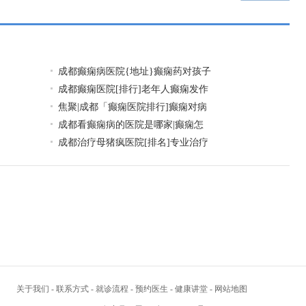
成都癫痫病医院{地址}癫痫药对孩子
成都癫痫医院[排行]老年人癫痫发作
焦聚|成都「癫痫医院排行]癫痫对病
成都看癫痫病的医院是哪家|癫痫怎
成都治疗母猪疯医院[排名]专业治疗
关于我们
-
联系方式
-
就诊流程
-
预约医生
-
健康讲堂
-
网站地图