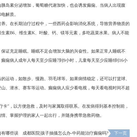
内胰岛素分泌增加，葡萄糖代谢加快，也会诱发癫痫。当病人出现腹
和电解质。
营养。在长期治疗过程中，一些西药会影响消化系统，导致营养物质的
生素B6、维生素K、叶酸、钙、镁等元素，多吃蔬菜水果。病人不能
，保证充足睡眠。睡眠不足会增加大脑的兴奋性。如果正常人睡眠不
癫痫病人成年人每天至少应睡7到9小时，儿童每天至少应睡8到16小
当的运动，如散步、慢跑、羽毛球等。如果病情稳定，还可以打篮球、
登山、潜水、赛车等运动。癫痫病人应少看电视，每天看电视时间不超
疗卡”，以方便急救，及时与家属取得联系。在发病得到基本控制前，
病情、掌握护理的家人一起出行，并随身携带急救药物。
痫有哪些误
成都医院|孩子抽搐怎么办-中药能治疗癫痫吗?
下一页