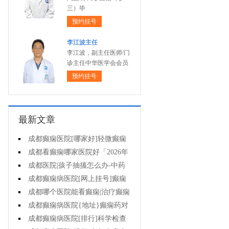
三）毕
预约挂号
李江波主任
李江波，副主任医师/门
诊主任中华医学会会员
预约挂号
最新文章
成都癫痫医院[哪家好]轻微癫痫
可以不治疗吗?
成都看癫痫哪家医院好「2026年
度公布」癫痫发作时要做什么?
成都医院|孩子抽搐怎么办-中药
能治疗癫痫吗?
成都癫痫病医院[网上挂号]癫痫
护理的要点是什么?
成都哪个医院能看癫痫|治疗癫痫
有哪些误区?
成都癫痫病医院{地址}癫痫药对
孩子有伤害吗?
成都癫痫病医院[排行]科学检查