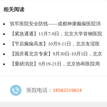
痫疑难
做好这些事情！
相关阅读
筑牢医院安全防线——成都神康癫痫医院消
防安全培训纪实
【紧急通通】11月7-9日，北京大学首钢医院
神经内科胡颖教授亲临成都会诊，破解癫痫疑难
【节后癫痫高发】10月9-11日，北京友谊医
院陈葵博士免费会诊+治疗援助，破解癫痫难
【国庆看北京专家】9月30日-10月5日，北京
题！
天坛&首钢医院两大专家蓉城亲诊+癫痫大额救
【重磅消息】9月19-21日，北京协和医院周
助，速约！
祥琴教授成都领衔会诊，共筑全年龄段抗癫防
线！
医院电话：
18582519024