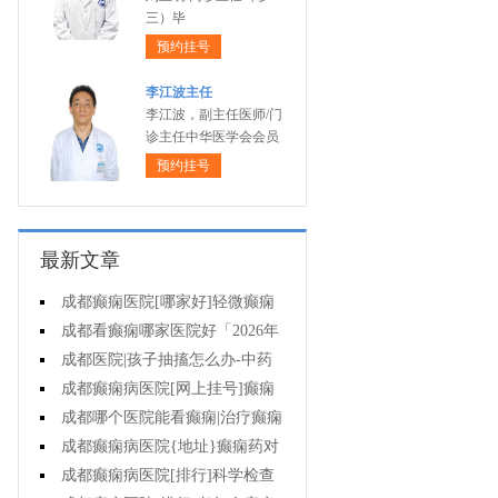
三）毕
预约挂号
李江波主任
李江波，副主任医师/门
诊主任中华医学会会员
预约挂号
最新文章
成都癫痫医院[哪家好]轻微癫痫
可以不治疗吗?
成都看癫痫哪家医院好「2026年
度公布」癫痫发作时要做什么?
成都医院|孩子抽搐怎么办-中药
能治疗癫痫吗?
成都癫痫病医院[网上挂号]癫痫
护理的要点是什么?
成都哪个医院能看癫痫|治疗癫痫
有哪些误区?
成都癫痫病医院{地址}癫痫药对
孩子有伤害吗?
成都癫痫病医院[排行]科学检查