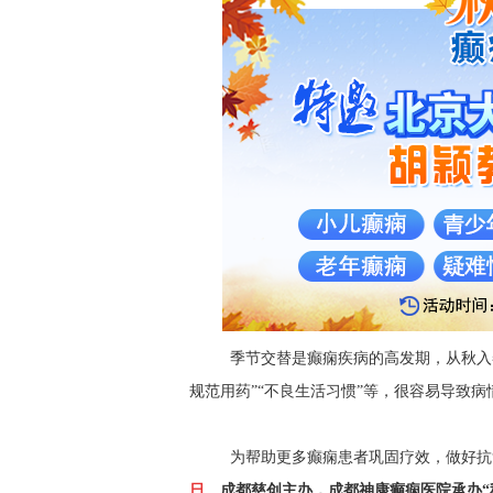
季节交替是癫痫疾病的高发期，从秋入
规范用药”“不良生活习惯”等，很容易导致
为
帮助更多
癫痫患者
巩固疗效，做好抗
日
，
成都慈创
主办，
成都神康癫痫医院承办