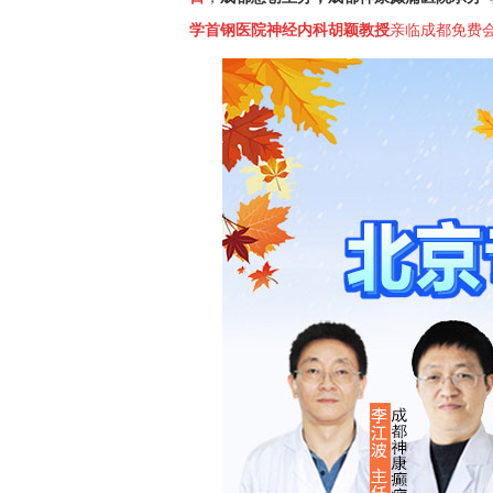
学首钢医院
神经内科
胡颖教授
亲临成都
免费