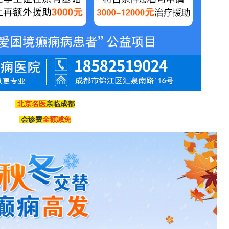
北京名医
亲临成都
会诊费
全额减免