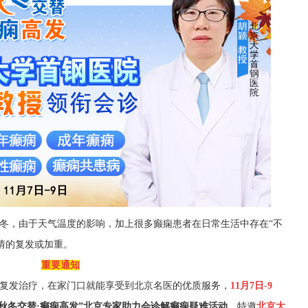
冬，由于天气温度的影响，加上很多癫痫
患者在日常生活中存在
“不
病情的复发或加重。
重要通知
复发治疗，
在家门口就能
享受到北京名医的优质服务，
11月7日-9
“秋冬交替·癫痫高发
”
北京专家助力会诊解癫痫疑难活动
。
特邀
北京大