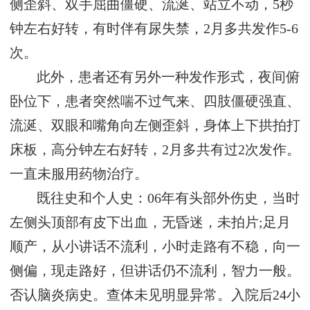
侧歪斜、双手屈曲僵硬、流涎、站立不动，5秒
钟左右好转，有时伴有尿失禁，2月多共发作5-6
次。
此外，患者还有另外一种发作形式，夜间俯
卧位下，患者突然喘不过气来、四肢僵硬强直、
流涎、双眼和嘴角向左侧歪斜，身体上下拱拍打
床板，高分钟左右好转，2月多共有过2次发作。
一直未服用药物治疗。
既往史和个人史：06年有头部外伤史，当时
左侧头顶部有皮下出血，无昏迷，未拍片;足月
顺产，从小讲话不流利，小时走路有不稳，向一
侧偏，现走路好，但讲话仍不流利，智力一般。
否认脑炎病史。查体未见明显异常。入院后24小