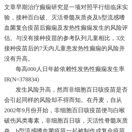
文章早期治疗癫痫研究是一项对照平行组临床实
验，接种百白破、灭活脊髓灰质炎及b型流感嗜
血菌复合疫苗后癫痫及发热性癫痫发生的风险评
估。与没有接种疫苗的参考队列儿童相比，3次
接种疫苗后的7天内儿童患发热性癫痫的风险并
没有升高。
每高000人日年龄依赖性发热性癫痫发生率
IR(N=378834)
发生风险升高，然而非细胞百日咳疫苗是否
会引起同样的风险却不得而知。在丹麦，自从
2002年9月份开始，非细胞百日咳疫苗便与白喉
破伤风类毒素，非细胞百日咳，灭活性脊髓灰质
炎，b型流感嗜血菌疫苗一起被制作成复合疫苗