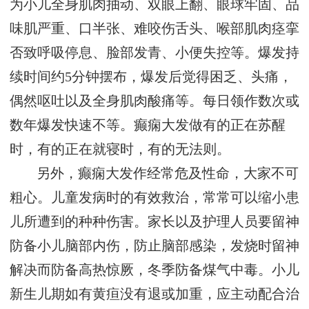
为小儿全身肌肉抽动、双眼上翻、眼球牢固、品
味肌严重、口半张、难咬伤舌头、喉部肌肉痉挛
否致呼吸停息、脸部发青、小便失控等。爆发持
续时间约5分钟摆布，爆发后觉得困乏、头痛，
偶然呕吐以及全身肌肉酸痛等。每日领作数次或
数年爆发快速不等。癫痫大发做有的正在苏醒
时，有的正在就寝时，有的无法则。
另外，癫痫大发作经常危及性命，大家不可
粗心。儿童发病时的有效救治，常常可以缩小患
儿所遭到的种种伤害。家长以及护理人员要留神
防备小儿脑部内伤，防止脑部感染，发烧时留神
解决而防备高热惊厥，冬季防备煤气中毒。小儿
新生儿期如有黄疸没有退或加重，应主动配合治