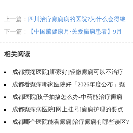
上一篇：
四川治疗癫痫病的医院?为什么会得继
发性癫痫?
下一篇：
【中国脑健康月·关爱癫痫患者】9月
21-22日，成都神康癫痫医院特邀北京专家亲
相关阅读
诊，助癫痫患者早日康复
成都癫痫医院[哪家好]轻微癫痫可以不治疗
吗?
成都看癫痫哪家医院好「2026年度公布」癫
痫发作时要做什么?
成都医院|孩子抽搐怎么办-中药能治疗癫痫
吗?
成都癫痫病医院[网上挂号]癫痫护理的要点
是什么?
成都哪个医院能看癫痫|治疗癫痫有哪些误区?