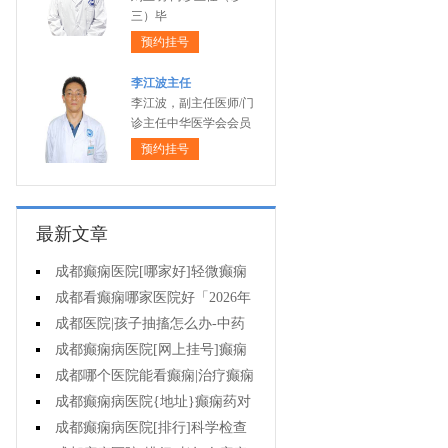
三）毕
预约挂号
李江波主任
李江波，副主任医师/门
诊主任中华医学会会员
预约挂号
最新文章
成都癫痫医院[哪家好]轻微癫痫
可以不治疗吗?
成都看癫痫哪家医院好「2026年
度公布」癫痫发作时要做什么?
成都医院|孩子抽搐怎么办-中药
能治疗癫痫吗?
成都癫痫病医院[网上挂号]癫痫
护理的要点是什么?
成都哪个医院能看癫痫|治疗癫痫
有哪些误区?
成都癫痫病医院{地址}癫痫药对
孩子有伤害吗?
成都癫痫病医院[排行]科学检查