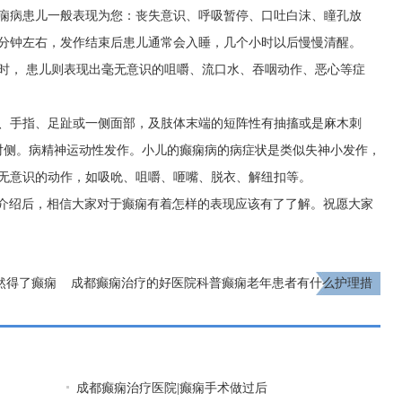
癫痫病患儿一般表现为您：丧失意识、呼吸暂停、口吐白沫、瞳孔放
5分钟左右，发作结束后患儿通常会入睡，几个小时以后慢慢清醒。
时， 患儿则表现出毫无意识的咀嚼、流口水、吞咽动作、恶心等症
睑、手指、足趾或一侧面部，及肢体末端的短阵性有抽搐或是麻木刺
对侧。病精神运动性发作。小儿的癫痫病的病症状是类似失神小发作，
、无意识的动作，如吸吮、咀嚼、咂嘴、脱衣、解纽扣等。
的介绍后，相信大家对于癫痫有着怎样的表现应该有了了解。祝愿大家
然得了癫痫
成都癫痫治疗的好医院科普癫痫老年患者有什么护理措
施?
下一页
成都癫痫治疗医院|癫痫手术做过后