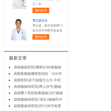
三）毕
预约挂号
李江波主任
李江波，副主任医师/门
诊主任中华医学会会员
预约挂号
最新文章
成都癫痫医院[哪家好]轻微癫痫
可以不治疗吗?
成都看癫痫哪家医院好「2026年
度公布」癫痫发作时要做什么?
成都医院|孩子抽搐怎么办-中药
能治疗癫痫吗?
成都癫痫病医院[网上挂号]癫痫
护理的要点是什么?
成都哪个医院能看癫痫|治疗癫痫
有哪些误区?
成都癫痫病医院{地址}癫痫药对
孩子有伤害吗?
成都癫痫病医院[排行]科学检查