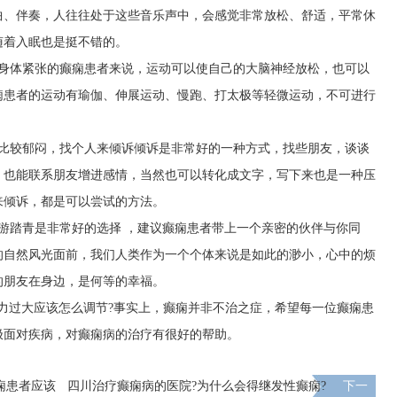
曲、伴奏，人往往处于这些音乐声中，会感觉非常放松、舒适，平常休
随着入眠也是挺不错的。
生身体紧张的癫痫患者来说，运动可以使自己的大脑神经放松，也可以
痫患者的运动有瑜伽、伸展运动、慢跑、打太极等轻微运动，不可进行
里比较郁闷，找个人来倾诉倾诉是非常好的一种方式，找些朋友，谈谈
，也能联系朋友增进感情，当然也可以转化成文字，写下来也是一种压
来倾诉，都是可以尝试的方法。
游踏青是非常好的选择 ，建议癫痫患者带上一个亲密的伙伴与你同
的自然风光面前，我们人类作为一个个体来说是如此的渺小，心中的烦
的朋友在身边，是何等的幸福。
力过大应该怎么调节?事实上，癫痫并非不治之症，希望每一位癫痫患
极面对疾病，对癫痫病的治疗有很好的帮助。
痫患者应该
四川治疗癫痫病的医院?为什么会得继发性癫痫?
下一