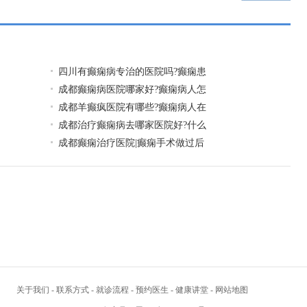
页
四川有癫痫病专治的医院吗?癫痫患
成都癫痫病医院哪家好?癫痫病人怎
成都羊癫疯医院有哪些?癫痫病人在
成都治疗癫痫病去哪家医院好?什么
成都癫痫治疗医院|癫痫手术做过后
关于我们
-
联系方式
-
就诊流程
-
预约医生
-
健康讲堂
-
网站地图