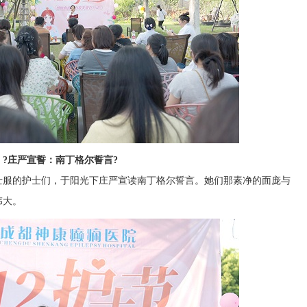
?庄严宣誓：南丁格尔誓言?
士服的护士们，于阳光下庄严宣读南丁格尔誓言。她们那素净的面庞与
伟大。