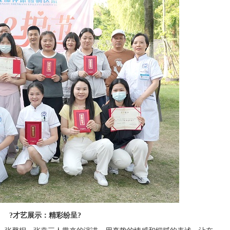
?才艺展示：精彩纷呈?