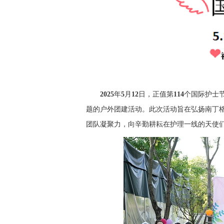
2025
年
5
月
12
日，正值第
114
个国际护士
题的户外团建活动。此次活动旨在弘扬南丁
团队凝聚力，向辛勤耕耘在护理一线的天使