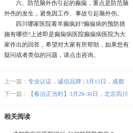
六、防范脑外伤引起的癫痫，重点是防范脑
外伤的发生，避免因工作、事故引起脑外伤。
四川哪家医院看羊癫疯好?癫痫病的预防措
施有哪些?上述即是癫痫病医院癫痫病医院为大
家作出的回答，希望对大家有所帮助，如果您有
疑问或者类似的问题，请点击咨询。
上一篇：
专业认证，诚信品牌 | 3月15日，成都
神康癫痫医院荣登消费质量报健康版
下一篇：
【春治正当时】‌3月28-30日，北京四川
专家免费会诊，助力癫痫患者抓住春季治疗黄金
相关阅读
期