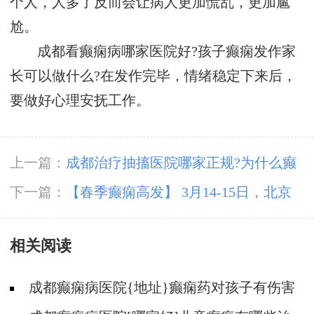
个人，人多了反而会让病人更加慌乱，更加尴
尬。
成都看癫痫病哪家医院好?孩子癫痫发作家
长可以做什么?在发作完毕，情绪稳定下来后，
要做好心理安抚工作。
上一篇：
成都治疗抽搐医院哪家正规?为什么癫
痫患者要少吃盐?
下一篇：
【春季癫痫高发】 3月14-15日，北京
三甲“博士级”大咖陈葵教授亲临成都免费会诊，
相关阅读
不容错过!
成都癫痫病医院{地址}癫痫药对孩子有伤害