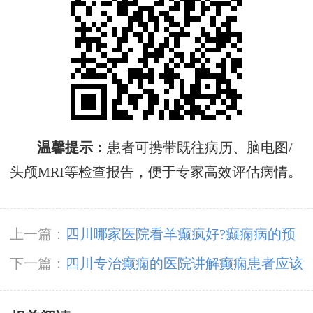
温馨提示‌：
患者可携带既往病历、脑电图/
头颅MRI等检查报告，便于专家高效评估病情‌。
上一篇：
四川哪家医院看羊癫疯好?癫痫病的预
防措施有哪些?
下一篇：
四川专治癫痫的医院讲解癫痫患者应该
吃哪些食物?