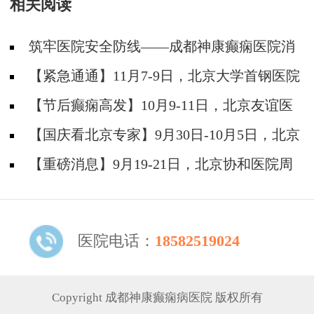
相关阅读
筑牢医院安全防线——成都神康癫痫医院消
防安全培训纪实
【紧急通通】11月7-9日，北京大学首钢医院
神经内科胡颖教授亲临成都会诊，破解癫痫疑难
【节后癫痫高发】10月9-11日，北京友谊医
院陈葵博士免费会诊+治疗援助，破解癫痫难
【国庆看北京专家】9月30日-10月5日，北京
题！
天坛&首钢医院两大专家蓉城亲诊+癫痫大额救
【重磅消息】9月19-21日，北京协和医院周
助，速约！
祥琴教授成都领衔会诊，共筑全年龄段抗癫防
线！
医院电话：
18582519024
Copyright 成都神康癫痫病医院 版权所有