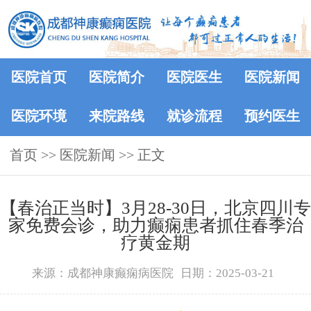
医院首页
医院简介
医院医生
医院新闻
医院环境
来院路线
就诊流程
预约医生
首页
>>
医院新闻
>> 正文
【春治正当时】‌3月28-30日，北京四川专
家免费会诊，助力癫痫患者抓住春季治
疗黄金期
来源：成都神康癫痫病医院
日期：2025-03-21