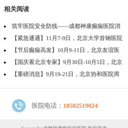
相关阅读
筑牢医院安全防线——成都神康癫痫医院消
防安全培训纪实
【紧急通通】11月7-9日，北京大学首钢医院
神经内科胡颖教授亲临成都会诊，破解癫痫疑难
【节后癫痫高发】10月9-11日，北京友谊医
院陈葵博士免费会诊+治疗援助，破解癫痫难
【国庆看北京专家】9月30日-10月5日，北京
题！
天坛&首钢医院两大专家蓉城亲诊+癫痫大额救
【重磅消息】9月19-21日，北京协和医院周
助，速约！
祥琴教授成都领衔会诊，共筑全年龄段抗癫防
线！
医院电话：
18582519024