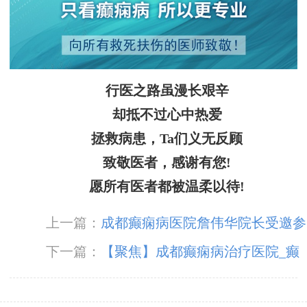
行医之路虽漫长艰辛
却抵不过心中热爱
拯救病患，Ta们义无反顾
致敬医者，感谢有您!
愿所有医者都被温柔以待!
上一篇：
成都癫痫病医院詹伟华院长受邀参
加【“维”我创新·“浦”写未来】癫痫线上交流会
下一篇：
【聚焦】成都癫痫病治疗医院_癫
并进行癫痫相关专题讲座
痫患者平时怎么保养?