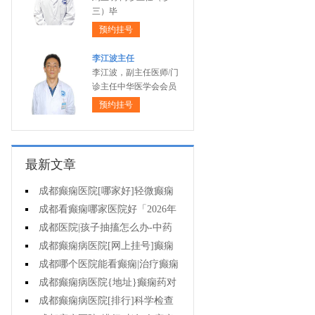
三）毕
预约挂号
李江波主任
李江波，副主任医师/门
诊主任中华医学会会员
预约挂号
最新文章
成都癫痫医院[哪家好]轻微癫痫
可以不治疗吗?
成都看癫痫哪家医院好「2026年
度公布」癫痫发作时要做什么?
成都医院|孩子抽搐怎么办-中药
能治疗癫痫吗?
成都癫痫病医院[网上挂号]癫痫
护理的要点是什么?
成都哪个医院能看癫痫|治疗癫痫
有哪些误区?
成都癫痫病医院{地址}癫痫药对
孩子有伤害吗?
成都癫痫病医院[排行]科学检查