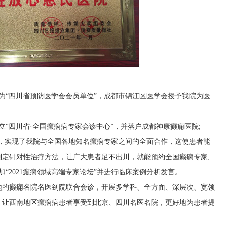
院为“四川省预防医学会会员单位”，成都市锦江区医学会授予我院为医
设立“四川省·全国癫痫病专家会诊中心”，并落户成都神康癫痫医院;
成立，实现了我院与全国各地知名癫痫专家之间的全面合作，这使患者能
定针对性治疗方法，让广大患者足不出川，就能预约全国癫痫专家;
参加“2021癫痫领域高端专家论坛”并进行临床案例分析发言。
地的癫痫名院名医到院联合会诊，开展多学科、全方面、深层次、宽领
。让西南地区癫痫病患者享受到北京、四川名医名院，更好地为患者提