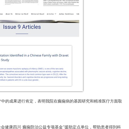
疗中的成果进行肯定，表明我院在癫痫病的基因研究和精准医疗方面取
基金会健康四川·癫痫防治公益专项基金”援助定点单位，帮助患者得到科