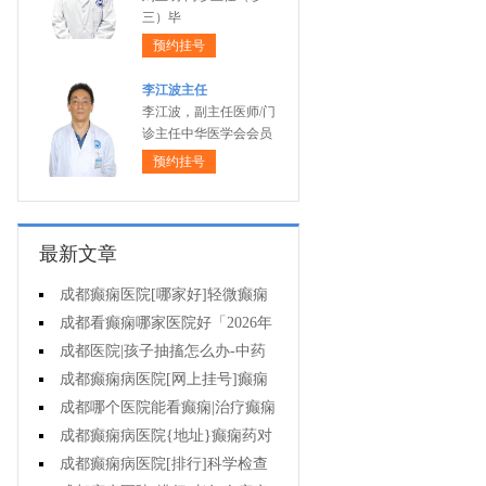
三）毕
预约挂号
李江波主任
李江波，副主任医师/门
诊主任中华医学会会员
预约挂号
最新文章
成都癫痫医院[哪家好]轻微癫痫
可以不治疗吗?
成都看癫痫哪家医院好「2026年
度公布」癫痫发作时要做什么?
成都医院|孩子抽搐怎么办-中药
能治疗癫痫吗?
成都癫痫病医院[网上挂号]癫痫
护理的要点是什么?
成都哪个医院能看癫痫|治疗癫痫
有哪些误区?
成都癫痫病医院{地址}癫痫药对
孩子有伤害吗?
成都癫痫病医院[排行]科学检查