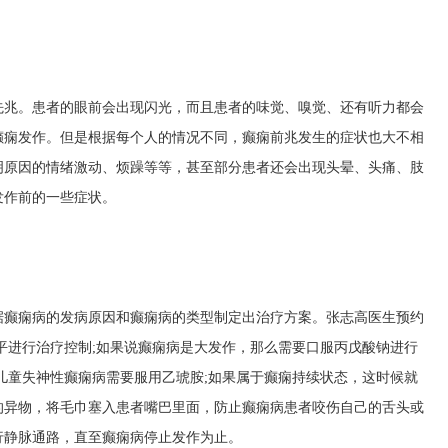
先兆。患者的眼前会出现闪光，而且患者的味觉、嗅觉、还有听力都会
癫痫发作。但是根据每个人的情况不同，癫痫前兆发生的症状也大不相
明原因的情绪激动、烦躁等等，甚至部分患者还会出现头晕、头痛、肢
发作前的一些症状。
据癫痫病的发病原因和癫痫病的类型制定出治疗方案。
张志高医生预约
平进行治疗控制;如果说癫痫病是大发作，那么需要口服丙戊酸钠进行
儿童失神性癫痫病需要服用乙琥胺;如果属于癫痫持续状态，这时候就
的异物，将毛巾塞入患者嘴巴里面，防止癫痫病患者咬伤自己的舌头或
行静脉通路，直至癫痫病停止发作为止。