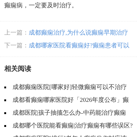
癫痫病，一定要及时治疗。
上一篇：
成都癫痫治疗,为什么说癫痫早期治疗
效果好?
下一篇：
成都哪家医院看癫痫好?癫痫患者可以
开车吗?
相关阅读
成都癫痫医院[哪家好]轻微癫痫可以不治疗
吗?
成都看癫痫哪家医院好「2026年度公布」癫
痫发作时要做什么?
成都医院|孩子抽搐怎么办-中药能治疗癫痫
吗?
成都哪个医院能看癫痫|治疗癫痫有哪些误区?