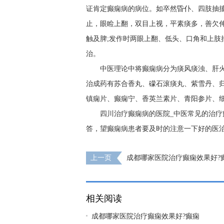
证肯定癫痫病的病位。如卒然昏仆、四肢抽搐
止，眼睑上翻，双目上视，平素痰多，善欠伸
触及脾;发作时两眼上翻、低头、口角和上肢
治。
中医理论中将癫痫病分为痰风痰浊、肝
治成药有苏合香丸、礞石滚痰丸、紫雪丹、
镇痫片、癫痫宁、香英兰素片、青阳参片、细
四川治疗癫痫病的医院_中医常见的治疗
答，望癫痫病患者要及时的注意一下好的医
上一页
成都哪家医院治疗癫痫效果好?
有哪些感觉?
相关阅读
成都哪家医院治疗癫痫效果好?癫痫