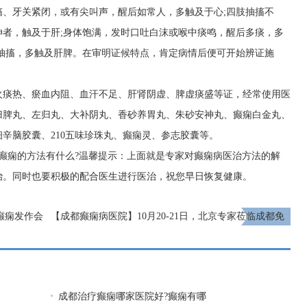
、牙关紧闭，或有尖叫声，醒后如常人，多触及于心;四肢抽搐不
者，触及于肝;身体饱满，发时口吐白沫或喉中痰鸣，醒后多痰，多
抽搐，多触及肝脾。在审明证候特点，肯定病情后便可开始辨证施
火痰热、瘀血内阻、血汗不足、肝肾阴虚、脾虚痰盛等证，经常使用医
归脾丸、左归丸、大补阴丸、香砂养胃丸、朱砂安神丸、癫痫白金丸、
辛脑胶囊、210五味珍珠丸、癫痫灵、参志胶囊等。
癫痫的方法有什么?温馨提示：上面就是专家对癫痫病医治方法的解
治。同时也要积极的配合医生进行医治，祝您早日恢复健康。
癫痫发作会
【成都癫痫病医院】10月20-21日，北京专家莅临成都免
费亲诊，还可申请免费专项检查与治疗援助!
下一页
成都治疗癫痫哪家医院好?癫痫有哪