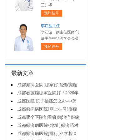
三）毕
预约挂号
李江波主任
李江波，副主任医师/门
诊主任中华医学会会员
预约挂号
最新文章
成都癫痫医院[哪家好]轻微癫痫
可以不治疗吗?
成都看癫痫哪家医院好「2026年
度公布」癫痫发作时要做什么?
成都医院|孩子抽搐怎么办-中药
能治疗癫痫吗?
成都癫痫病医院[网上挂号]癫痫
护理的要点是什么?
成都哪个医院能看癫痫|治疗癫痫
有哪些误区?
成都癫痫病医院{地址}癫痫药对
孩子有伤害吗?
成都癫痫病医院[排行]科学检查