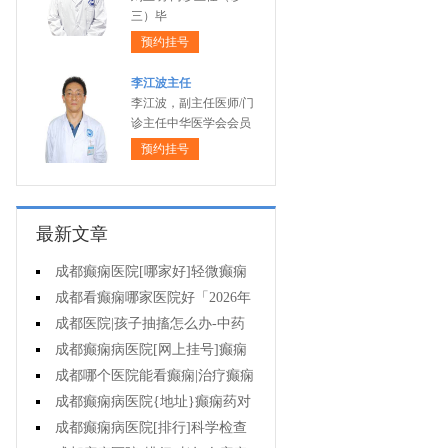
三）毕
预约挂号
李江波主任
李江波，副主任医师/门
诊主任中华医学会会员
预约挂号
最新文章
成都癫痫医院[哪家好]轻微癫痫
可以不治疗吗?
成都看癫痫哪家医院好「2026年
度公布」癫痫发作时要做什么?
成都医院|孩子抽搐怎么办-中药
能治疗癫痫吗?
成都癫痫病医院[网上挂号]癫痫
护理的要点是什么?
成都哪个医院能看癫痫|治疗癫痫
有哪些误区?
成都癫痫病医院{地址}癫痫药对
孩子有伤害吗?
成都癫痫病医院[排行]科学检查