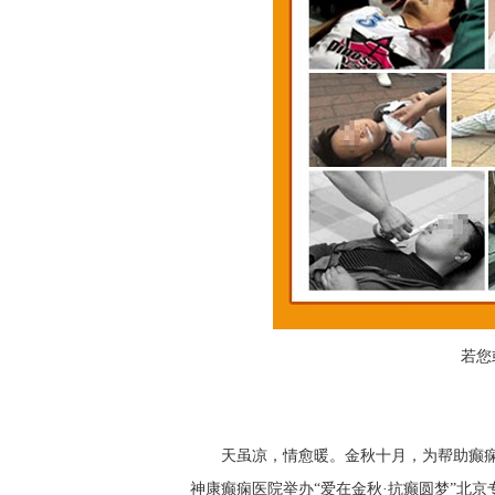
若您
天虽凉，情愈暖。金秋十月，为帮助癫痫患
神康癫痫医院举办“爱在金秋·抗癫圆梦”北