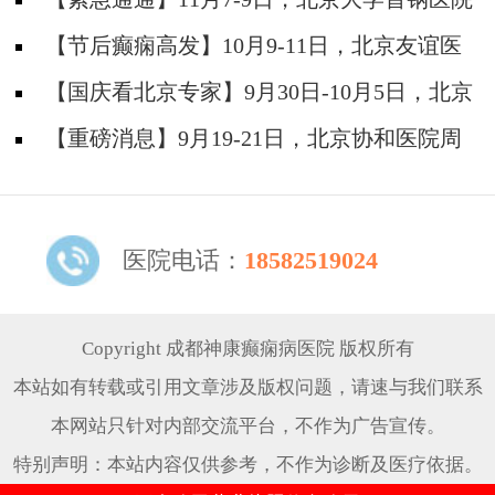
神经内科胡颖教授亲临成都会诊，破解癫痫疑难
【节后癫痫高发】10月9-11日，北京友谊医
院陈葵博士免费会诊+治疗援助，破解癫痫难
【国庆看北京专家】9月30日-10月5日，北京
题！
天坛&首钢医院两大专家蓉城亲诊+癫痫大额救
【重磅消息】9月19-21日，北京协和医院周
助，速约！
祥琴教授成都领衔会诊，共筑全年龄段抗癫防
线！
医院电话：
18582519024
Copyright 成都神康癫痫病医院 版权所有
本站如有转载或引用文章涉及版权问题，请速与我们联系
本网站只针对内部交流平台，不作为广告宣传。
特别声明：本站内容仅供参考，不作为诊断及医疗依据。