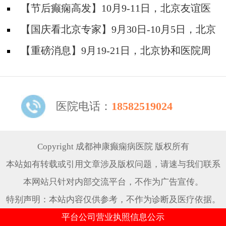
神经内科胡颖教授亲临成都会诊，破解癫痫疑难
【节后癫痫高发】10月9-11日，北京友谊医
院陈葵博士免费会诊+治疗援助，破解癫痫难
【国庆看北京专家】9月30日-10月5日，北京
题！
天坛&首钢医院两大专家蓉城亲诊+癫痫大额救
【重磅消息】9月19-21日，北京协和医院周
助，速约！
祥琴教授成都领衔会诊，共筑全年龄段抗癫防
线！
医院电话：
18582519024
Copyright 成都神康癫痫病医院 版权所有
本站如有转载或引用文章涉及版权问题，请速与我们联系
本网站只针对内部交流平台，不作为广告宣传。
特别声明：本站内容仅供参考，不作为诊断及医疗依据。
平台公司营业执照信息公示