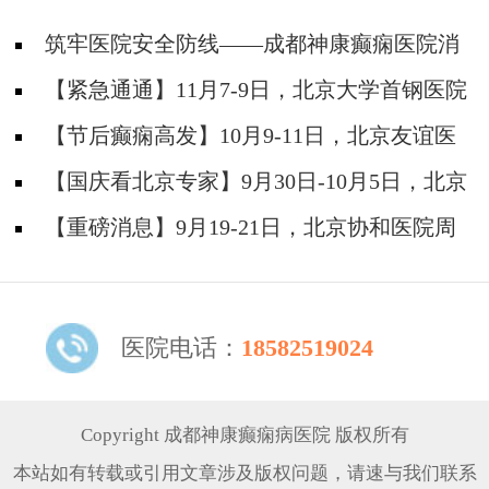
筑牢医院安全防线——成都神康癫痫医院消
防安全培训纪实
【紧急通通】11月7-9日，北京大学首钢医院
神经内科胡颖教授亲临成都会诊，破解癫痫疑难
【节后癫痫高发】10月9-11日，北京友谊医
院陈葵博士免费会诊+治疗援助，破解癫痫难
【国庆看北京专家】9月30日-10月5日，北京
题！
天坛&首钢医院两大专家蓉城亲诊+癫痫大额救
【重磅消息】9月19-21日，北京协和医院周
助，速约！
祥琴教授成都领衔会诊，共筑全年龄段抗癫防
线！
医院电话：
18582519024
Copyright 成都神康癫痫病医院 版权所有
本站如有转载或引用文章涉及版权问题，请速与我们联系