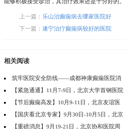
能够积极接受诊治，其治疗效果还是十分好的。
上一篇：
乐山治癫痫病去哪家医院好
下一篇：
遂宁治疗癫痫病较好的医院
相关阅读
筑牢医院安全防线——成都神康癫痫医院消
防安全培训纪实
【紧急通通】11月7-9日，北京大学首钢医院
神经内科胡颖教授亲临成都会诊，破解癫痫疑难
【节后癫痫高发】10月9-11日，北京友谊医
院陈葵博士免费会诊+治疗援助，破解癫痫难
【国庆看北京专家】9月30日-10月5日，北京
题！
天坛&首钢医院两大专家蓉城亲诊+癫痫大额救
【重磅消息】9月19-21日，北京协和医院周