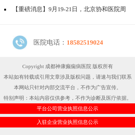
题！
天坛&首钢医院两大专家蓉城亲诊+癫痫大额救
【重磅消息】9月19-21日，北京协和医院周
助，速约！
祥琴教授成都领衔会诊，共筑全年龄段抗癫防
线！
医院电话：
18582519024
Copyright 成都神康癫痫病医院 版权所有
本站如有转载或引用文章涉及版权问题，请速与我们联系
本网站只针对内部交流平台，不作为广告宣传。
特别声明：本站内容仅供参考，不作为诊断及医疗依据。
平台公司营业执照信息公示
入驻企业营业执照信息公示