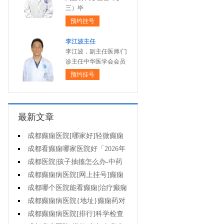
三）毕
预约挂号
李江波主任
李江波，副主任医师/门
诊主任中华医学会会员
预约挂号
最新文章
成都癫痫医院[哪家好]轻微癫痫
可以不治疗吗?
成都看癫痫哪家医院好「2026年
度公布」癫痫发作时要做什么?
成都医院|孩子抽搐怎么办-中药
能治疗癫痫吗?
成都癫痫病医院[网上挂号]癫痫
护理的要点是什么?
成都哪个医院能看癫痫|治疗癫痫
有哪些误区?
成都癫痫病医院{地址}癫痫药对
孩子有伤害吗?
成都癫痫病医院[排行]科学检查