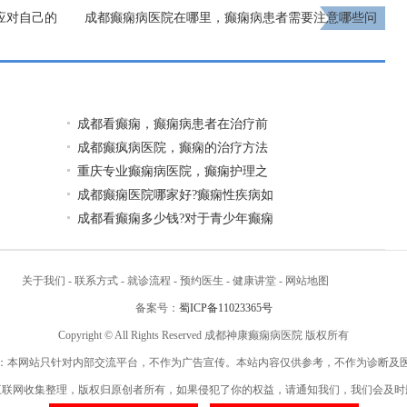
应对自己的
成都癫痫病医院在哪里，癫痫病患者需要注意哪些问
题?
下一页
成都看癫痫，癫痫病患者在治疗前
成都癫疯病医院，癫痫的治疗方法
重庆专业癫痫病医院，癫痫护理之
成都癫痫医院哪家好?癫痫性疾病如
成都看癫痫多少钱?对于青少年癫痫
关于我们
-
联系方式
-
就诊流程
-
预约医生
-
健康讲堂
-
网站地图
备案号：
蜀ICP备11023365号
Copyright © All Rights Reserved 成都神康癫痫病医院 版权所有
：本网站只针对内部交流平台，不作为广告宣传。本站内容仅供参考，不作为诊断及
互联网收集整理，版权归原创者所有，如果侵犯了你的权益，请通知我们，我们会及时