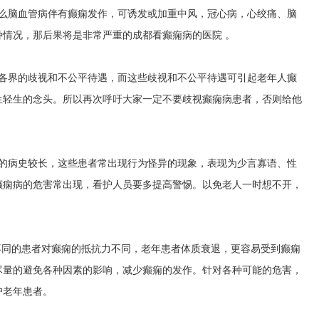
那么脑血管病伴有癫痫发作，可诱发或加重中风，冠心病，心绞痛、脑
种情况，那后果将是非常严重的
成都看癫痫病的医院
。
会各界的歧视和不公平待遇，而这些歧视和不公平待遇可引起老年人癫
生轻生的念头。所以再次呼吁大家一定不要歧视癫痫病患者，否则给他
们的病史较长，这些患者常出现行为怪异的现象，表现为少言寡语、性
癫痫病的危害常出现，看护人员要多提高警惕。以免老人一时想不开，
不同的患者对癫痫的抵抗力不同，老年患者体质衰退，更容易受到癫痫
尽量的避免各种因素的影响，减少癫痫的发作。针对各种可能的危害，
护老年患者。