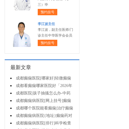
三）毕
预约挂号
李江波主任
李江波，副主任医师/门
诊主任中华医学会会员
预约挂号
最新文章
成都癫痫医院[哪家好]轻微癫痫
可以不治疗吗?
成都看癫痫哪家医院好「2026年
度公布」癫痫发作时要做什么?
成都医院|孩子抽搐怎么办-中药
能治疗癫痫吗?
成都癫痫病医院[网上挂号]癫痫
护理的要点是什么?
成都哪个医院能看癫痫|治疗癫痫
有哪些误区?
成都癫痫病医院{地址}癫痫药对
孩子有伤害吗?
成都癫痫病医院[排行]科学检查