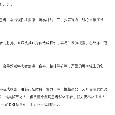
面几点：
年患者，会出现性格孤僻、容易冲动生气、少言寡语、疑心重等症状，
患者的脉搏、血压或其它身体造成损伤，容易并发脑梗塞、心绞痛、冠
遇，会导致老年患者焦虑、自卑、精神障碍等，严重的可有轻生的念
脑部造成损害，引起记忆障碍、智力下降、性格改变，又可促使发作次
群、出类拔萃之人，但从整个癫痫患者群体来看，智力仍不及正常人
，一定要引起注意，千万不可掉以轻心。