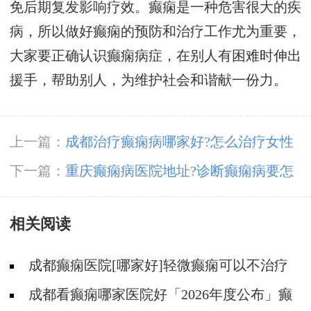
免后期复发影响疗效。癫痫是一种危害很大的疾
病，所以做好癫痫的预防和治疗工作尤为重要，
大家要正确认识癫痫病症，在别人有困难时伸出
援手，帮助别人，为维护社会和谐献一份力。
上一篇：
成都治疗癫痫病哪家好?怎么治疗女性
癫痫病好?
下一篇：
重庆癫痫病医院地址?诊断癫痫病要怎
么检查呢?
相关阅读
成都癫痫医院[哪家好]轻微癫痫可以不治疗
吗?
成都看癫痫哪家医院好「2026年度公布」癫