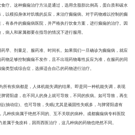
饮食疗。这种癫痫治疗方法是通过，选用含脂肪比例高，蛋白质和碳水
体，以模拟身体对饥饿的反应，来治疗癫痫病。对于药物难以控制的癫
在，有条件的癫痫病医院，并严格执行饮食方案，进行癫痫的治疗。因
险，病人和家属都要在指导的情况下进行服用。
用药早、剂量足、服药准、时间长。如果我们一旦确诊为癫痫病，就应
痫药物足够控制癫痫不发作，且不出现药物毒性反应为准，在服药的同
癫痫类型或综合症，选择适合自己的药物进行治疗。
认为所有疾病都是，人体机能失调的结果。即是同一种机能失调，表现
是脾肾阳虚，在不同人的身上就可导致，不同的疾病。如可导致，再生
征(抽动症)、也可导致，失眠(尤其是顽固性失眠多，与脾肾阳虚有
，几种疾病属于绝然不同的、互不关联的病种。
成都癫痫病专科医院
力差属于免疫科，因而西医治疗，这几种病的药物也绝然不同。