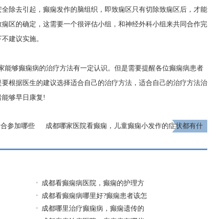
安全除去引起，癫痫发作的脑组织，即致痫区只有切除致痫区后，才能
致痫区的确定，这需要一个很评估小组，和神经外科小组来共同合作完
下不建议实施。
大家能够癫痫病的治疗方法有一定认识。但是需要提醒各位癫痫病患者
是要根据医生的建议选择适合自己的治疗方法，适合自己的治疗方法治
能够早日康复!
适合参加哪些
成都哪家医院看癫痫，儿童癫痫小发作的症状都有什
么?
下一页
成都看癫痫病医院，癫痫的护理方
成都看癫痫病哪里好?癫痫患者该怎
成都哪里治疗癫痫病，癫痫遗传的