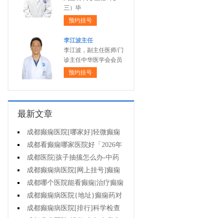
三）毕
预约挂号
李江波主任
李江波，副主任医师/门
诊主任中华医学会会员
预约挂号
最新文章
成都癫痫医院[哪家好]轻微癫痫
可以不治疗吗?
成都看癫痫哪家医院好「2026年
度公布」癫痫发作时要做什么?
成都医院|孩子抽搐怎么办-中药
能治疗癫痫吗?
成都癫痫病医院[网上挂号]癫痫
护理的要点是什么?
成都哪个医院能看癫痫|治疗癫痫
有哪些误区?
成都癫痫病医院{地址}癫痫药对
孩子有伤害吗?
成都癫痫病医院[排行]科学检查