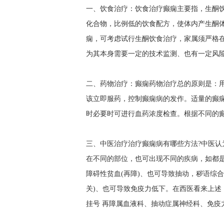
一、饮食治疗：饮食治疗癫痫主要指，生酮
化合物，比例低的饮食配方，使体内产生酮
痫，可考虑试行生酮饮食治疗，家属须严格
为其本身需要一定的技术监测、也有一定风
二、药物治疗：癫痫药物治疗总的原则是：
该立即服药，控制癫痫病的发作。适量的癫
时必要时可进行血药浓度检查。根据不同的
三、中医治疗治疗癫痫病有哪些方法?中医
在不同的部位，也可出现不同的疾病，如都
障碍性贫血(再障)、也可导致抽动，秽语综合
关)、也可导致免疫力低下。在西医看来上述
挂号
再障属血液科、抽动症属神经科、免疫