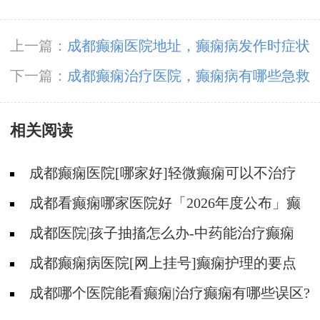
上一篇：
成都癫痫医院地址，癫痫病发作时症状
都是什么?
下一篇：
成都癫痫治疗医院，癫痫病有哪些急救
措施?
相关阅读
成都癫痫医院[哪家好]轻微癫痫可以不治疗
吗?
成都看癫痫哪家医院好「2026年度公布」癫
痫发作时要做什么?
成都医院|孩子抽搐怎么办-中药能治疗癫痫
吗?
成都癫痫病医院[网上挂号]癫痫护理的要点
是什么?
成都哪个医院能看癫痫|治疗癫痫有哪些误区?