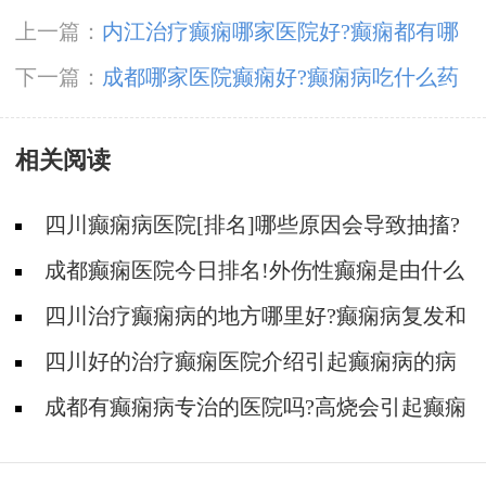
上一篇：
内江治疗癫痫哪家医院好?癫痫都有哪
些症状呢?
下一篇：
成都哪家医院癫痫好?癫痫病吃什么药
效果好?
相关阅读
四川癫痫病医院[排名]哪些原因会导致抽搐?
成都癫痫医院今日排名!外伤性癫痫是由什么
原因引起的?
四川治疗癫痫病的地方哪里好?癫痫病复发和
什么原因有关系?
四川好的治疗癫痫医院介绍引起癫痫病的病
因!
成都有癫痫病专治的医院吗?高烧会引起癫痫
发作吗?