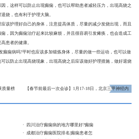
原因，这样可以防止出现癫痫，也可以帮助患者减轻压力，出现高烧之
时退烧，也有利于护理大脑。
时应该护理好自己的身体，注意提高体质，尽量的减少发烧出现，而且
癫痫，因为癫痫治疗起来比较麻烦，并且很容易引发瘫痪，也会造成工
提高患者的健康。
发癫痫病吗?平时也应该多加锻炼身体，尽量的做一些运动，也可以做
也可以防止出现高烧现象，出现高烧之后应该做好护理措施，做好退烧
获质量榜
【春节前最后一次会诊】1月17-18日，北京三甲神经内
科专家亲临会诊，助力癫痫患者健康过个好年
下一页
四川治疗癫痫病的地方哪里好?癫痫
成都治疗癫痫医院排名|癫痫患者怎