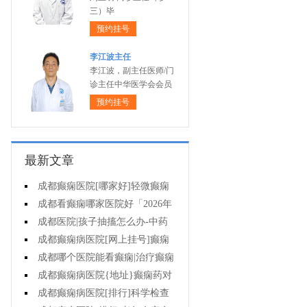
三）毕
预约挂号
李江波主任
李江波，副主任医师/门
诊主任中华医学会会员
预约挂号
最新文章
成都癫痫医院[哪家好]轻微癫痫
可以不治疗吗?
成都看癫痫哪家医院好「2026年
度公布」癫痫发作时要做什么?
成都医院|孩子抽搐怎么办-中药
能治疗癫痫吗?
成都癫痫病医院[网上挂号]癫痫
护理的要点是什么?
成都哪个医院能看癫痫|治疗癫痫
有哪些误区?
成都癫痫病医院{地址}癫痫药对
孩子有伤害吗?
成都癫痫病医院[排行]科学检查