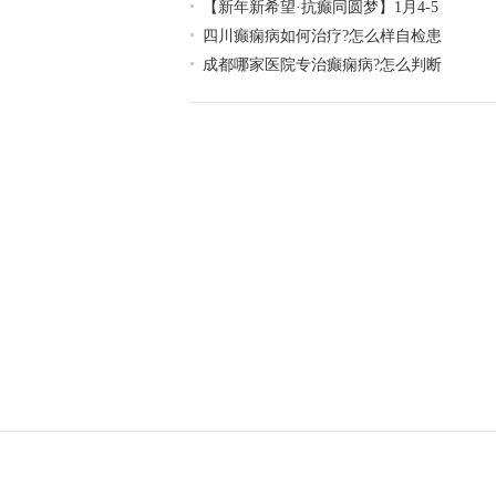
【新年新希望·抗癫同圆梦】1月4-5
四川癫痫病如何治疗?怎么样自检患
成都哪家医院专治癫痫病?怎么判断