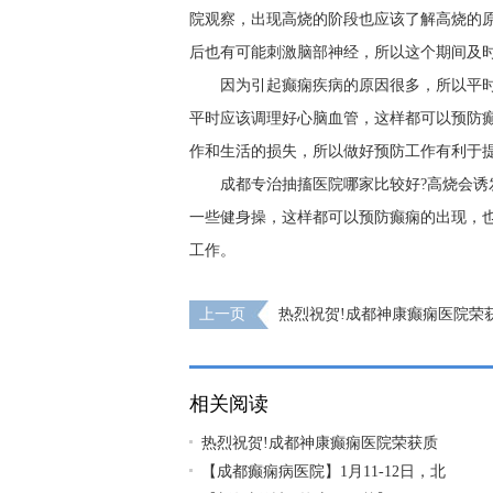
院观察，出现高烧的阶段也应该了解高烧的
后也有可能刺激脑部神经，所以这个期间及
因为引起癫痫疾病的原因很多，所以平
平时应该调理好心脑血管，这样都可以预防
作和生活的损失，所以做好预防工作有利于
成都专治抽搐医院哪家比较好?高烧会诱
一些健身操，这样都可以预防癫痫的出现，
工作。
上一页
热烈祝贺!成都神康癫痫医院荣
样-“2024年度·医疗质量信誉双优示范医院”
相关阅读
热烈祝贺!成都神康癫痫医院荣获质
【成都癫痫病医院】1月11-12日，北