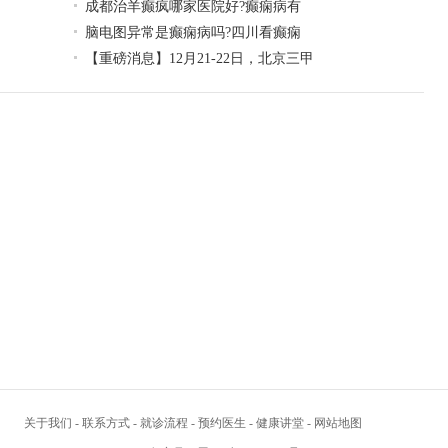
成都治羊癫疯哪家医院好?癫痫病有
脑电图异常是癫痫病吗?四川看癫痫
【重磅消息】12月21-22日，北京三甲
关于我们
-
联系方式
-
就诊流程
-
预约医生
-
健康讲堂
-
网站地图