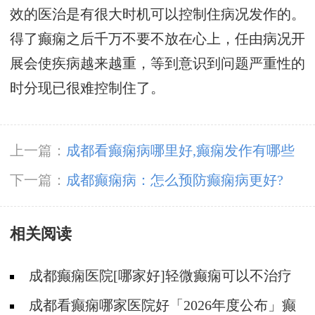
效的医治是有很大时机可以控制住病况发作的。
得了癫痫之后千万不要不放在心上，任由病况开
展会使疾病越来越重，等到意识到问题严重性的
时分现已很难控制住了。
上一篇：
成都看癫痫病哪里好,癫痫发作有哪些
病因?
下一篇：
成都癫痫病：怎么预防癫痫病更好?
相关阅读
成都癫痫医院[哪家好]轻微癫痫可以不治疗
吗?
成都看癫痫哪家医院好「2026年度公布」癫