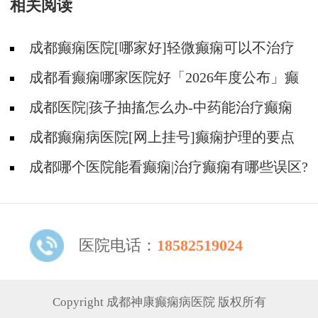
相关阅读
会会员
成都癫痫医院[哪家好]轻微癫痫可以不治疗
吗?
成都看癫痫哪家医院好「2026年度公布」癫
痫发作时要做什么?
成都医院|孩子抽搐怎么办-中药能治疗癫痫
吗?
成都癫痫病医院[网上挂号]癫痫护理的要点
是什么?
成都哪个医院能看癫痫|治疗癫痫有哪些误区?
医院电话：
18582519024
Copyright 成都神康癫痫病医院 版权所有