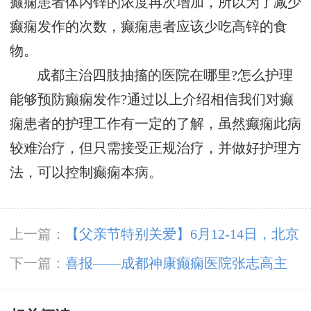
癫痫患者体内锌的浓度再次增加，所以为了减少
癫痫发作的次数，癫痫患者应该少吃高锌的食
物。
成都主治四肢抽搐的医院在哪里?怎么护理
能够预防癫痫发作?通过以上介绍相信我们对癫
痫患者的护理工作有一定的了解，虽然癫痫此病
较难治疗，但只需接受正规治疗，并做好护理方
法，可以控制癫痫本病。
上一篇：
【父亲节特别关爱】6月12-14日，北京
友谊医院陈葵博士蓉城亲诊，精准诊疗+专项援
下一篇：
喜报——成都神康癫痫医院张志高主
助惠及癫痫患者
任、李江波主任、豆晓峰主任荣膺中国抗癫痫协