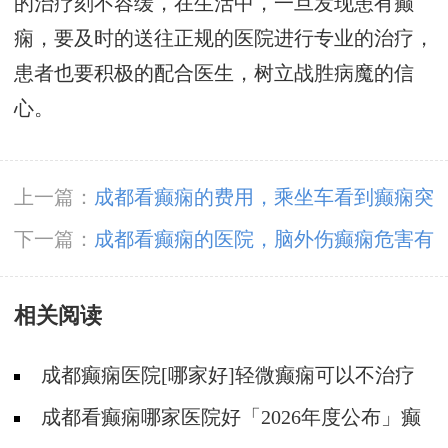
的治疗刻不容缓，在生活中，一旦发现患有癫
痫，要及时的送往正规的医院进行专业的治疗，
患者也要积极的配合医生，树立战胜病魔的信
心。
上一篇：
成都看癫痫的费用，乘坐车看到癫痫突
发怎么办?
下一篇：
成都看癫痫的医院，脑外伤癫痫危害有
哪些呢?
相关阅读
成都癫痫医院[哪家好]轻微癫痫可以不治疗
吗?
成都看癫痫哪家医院好「2026年度公布」癫