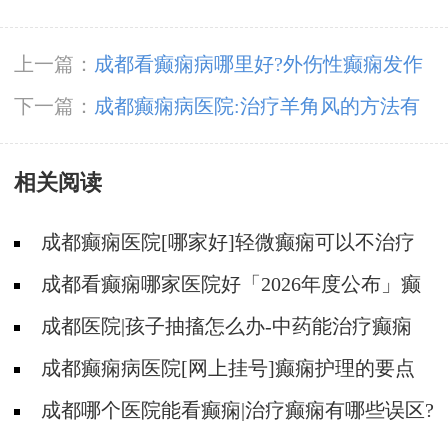
上一篇：
成都看癫痫病哪里好?外伤性癫痫发作
的症状?
下一篇：
成都癫痫病医院:治疗羊角风的方法有
哪些?
相关阅读
成都癫痫医院[哪家好]轻微癫痫可以不治疗
吗?
成都看癫痫哪家医院好「2026年度公布」癫
痫发作时要做什么?
成都医院|孩子抽搐怎么办-中药能治疗癫痫
吗?
成都癫痫病医院[网上挂号]癫痫护理的要点
是什么?
成都哪个医院能看癫痫|治疗癫痫有哪些误区?