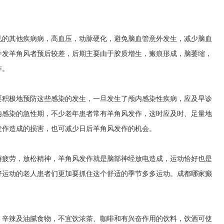
见的其他疾病病，高血压，动脉硬化，避免脑血管意外发生，减少脑血
并发羊角风者预后较差，后期主要由于胶质增生，瘢痕形成，脑萎缩，
作。
要积极地预防这些感染的发生，一旦发生了颅内感染性疾病，应及早诊
内感染的急性期，不少老年患者常有羊角风发作，这时应及时、足量地
发作造成的损害，也可减少日后羊角风发作的机会。
解疲劳，放松精神，羊角风发作就是脑部神经放电造成，运动恰好也是
好运动的老人患者们更加要抓住这个舒适的季节多多运动。
成都哪家癫
、辛辣及油腻食物，不宜饮浓茶、咖啡和有兴奋作用的饮料，饮酒可使