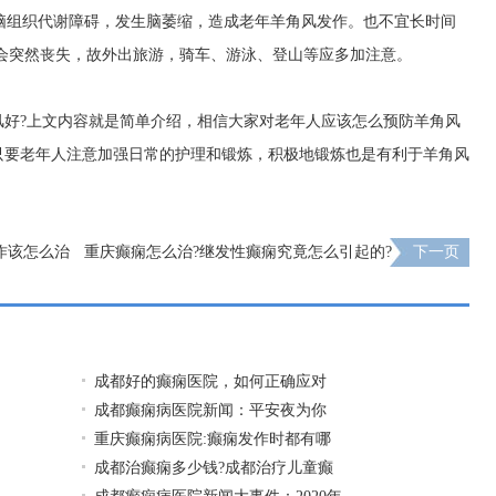
脑组织代谢障碍，发生脑萎缩，造成老年羊角风发作。也不宜长时间
会突然丧失，故外出旅游，骑车、游泳、登山等应多加注意。
风好?上文内容就是简单介绍，相信大家对老年人应该怎么预防羊角风
只要老年人注意加强日常的护理和锻炼，积极地锻炼也是有利于羊角风
作该怎么治
重庆癫痫怎么治?继发性癫痫究竟怎么引起的?
下一页
成都好的癫痫医院，如何正确应对
成都癫痫病医院新闻：平安夜为你
重庆癫痫病医院:癫痫发作时都有哪
成都治癫痫多少钱?成都治疗儿童癫