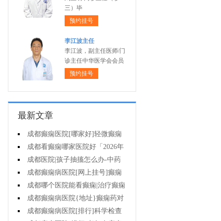
三）毕
预约挂号
李江波主任
李江波，副主任医师/门
诊主任中华医学会会员
预约挂号
最新文章
成都癫痫医院[哪家好]轻微癫痫
可以不治疗吗?
成都看癫痫哪家医院好「2026年
度公布」癫痫发作时要做什么?
成都医院|孩子抽搐怎么办-中药
能治疗癫痫吗?
成都癫痫病医院[网上挂号]癫痫
护理的要点是什么?
成都哪个医院能看癫痫|治疗癫痫
有哪些误区?
成都癫痫病医院{地址}癫痫药对
孩子有伤害吗?
成都癫痫病医院[排行]科学检查