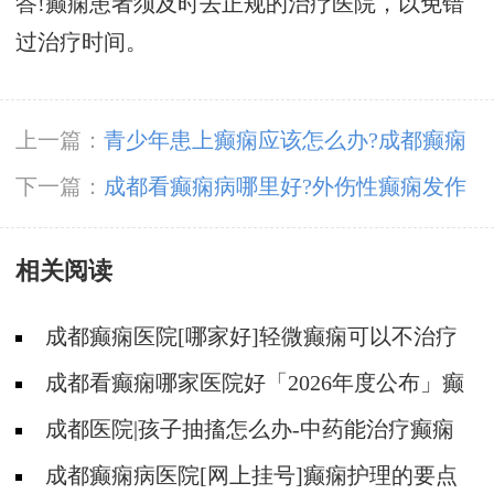
答!癫痫患者须及时去正规的治疗医院，以免错
过治疗时间。
上一篇：
青少年患上癫痫应该怎么办?成都癫痫
病医院医生解答!
下一篇：
成都看癫痫病哪里好?外伤性癫痫发作
的症状?
相关阅读
成都癫痫医院[哪家好]轻微癫痫可以不治疗
吗?
成都看癫痫哪家医院好「2026年度公布」癫
痫发作时要做什么?
成都医院|孩子抽搐怎么办-中药能治疗癫痫
吗?
成都癫痫病医院[网上挂号]癫痫护理的要点