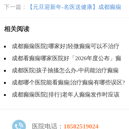
好?癫痫发作有哪些类型
下一篇：
【元旦迎新年-名医送健康】成都癫痫
病医院12月31日-1月1日，北京&四川名医强强
相关阅读
联合共抗癫痫！
成都癫痫医院[哪家好]轻微癫痫可以不治疗
吗?
成都看癫痫哪家医院好「2026年度公布」癫
痫发作时要做什么?
成都医院|孩子抽搐怎么办-中药能治疗癫痫
吗?
成都哪个医院能看癫痫|治疗癫痫有哪些误区?
成都癫痫医院[排行]老年人癫痫发作时应该
怎么办?
医院电话：
18582519024