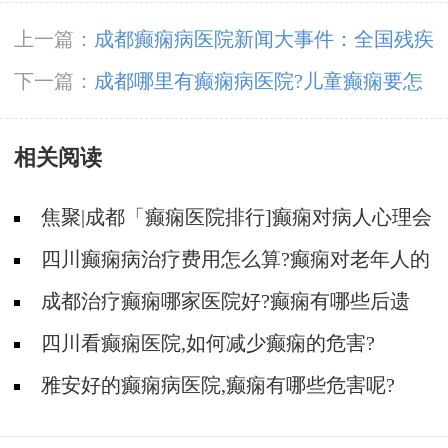
上一篇：
成都癫痫病医院新闻大事件：全国残疾
预防日，降低因癫痫病致残发生率，神康倡导癫
下一篇：
成都哪里有癫痫病医院?儿童癫痫要怎
痫诊治越早越好
么护理效果好呢?
相关阅读
焦聚|成都「癫痫医院排行]癫痫对病人心理会
有何影响?
四川癫痫病治疗费用怎么算?癫痫对老年人的
危害有哪些?
成都治疗癫痫哪家医院好?癫痫有哪些后遗
症?
四川看癫痫医院,如何减少癫痫的危害?
雅安好的癫痫病医院,癫痫有哪些危害呢?