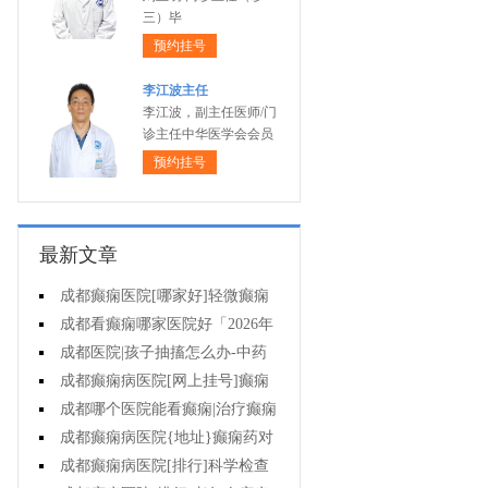
三）毕
预约挂号
李江波主任
李江波，副主任医师/门
诊主任中华医学会会员
预约挂号
最新文章
成都癫痫医院[哪家好]轻微癫痫
可以不治疗吗?
成都看癫痫哪家医院好「2026年
度公布」癫痫发作时要做什么?
成都医院|孩子抽搐怎么办-中药
能治疗癫痫吗?
成都癫痫病医院[网上挂号]癫痫
护理的要点是什么?
成都哪个医院能看癫痫|治疗癫痫
有哪些误区?
成都癫痫病医院{地址}癫痫药对
孩子有伤害吗?
成都癫痫病医院[排行]科学检查