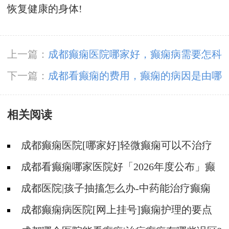
恢复健康的身体!
上一篇：
成都癫痫医院哪家好，癫痫病需要怎科
学治疗?
下一篇：
成都看癫痫的费用，癫痫的病因是由哪
些惹起的?
相关阅读
成都癫痫医院[哪家好]轻微癫痫可以不治疗
吗?
成都看癫痫哪家医院好「2026年度公布」癫
痫发作时要做什么?
成都医院|孩子抽搐怎么办-中药能治疗癫痫
吗?
成都癫痫病医院[网上挂号]癫痫护理的要点