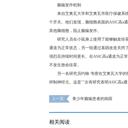
癫痫发作机制
来自艾奥瓦大学和艾奥瓦市医疗保健系
个开关。他们发现，脑细胞表面的ASIC高
其他脑细胞，阻止癫痫发作。
研究人员在小鼠身上使用了能够触发痉挛
通道为正常状态，另一组通过基因改造关闭了
强烈且持续时间更长。在ASIC高a通道为
不发生致命痉挛。
另一名研究员约翰·韦密在艾奥瓦大学的
抑制神经元。这是""次有研究表明ASIC高
上一页
青少年癫痫患者的病因
相关阅读