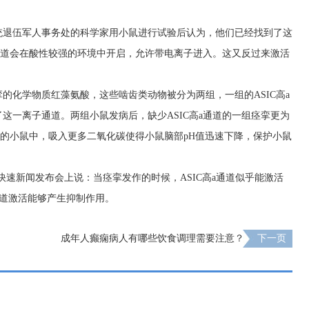
统退伍军人事务处的科学家用小鼠进行试验后认为，他们已经找到了这
a通道会在酸性较强的环境中开启，允许带电离子进入。这又反过来激活
的化学物质红藻氨酸，这些啮齿类动物被分为两组，一组的ASIC高a
这一离子通道。两组小鼠发病后，缺少ASIC高a通道的一组痉挛更为
正常的小鼠中，吸入更多二氧化碳使得小鼠脑部pH值迅速下降，保护小鼠
快速新闻发布会上说：当痉挛发作的时候，ASIC高a通道似乎能激活
a通道激活能够产生抑制作用。
成年人癫痫病人有哪些饮食调理需要注意？
下一页