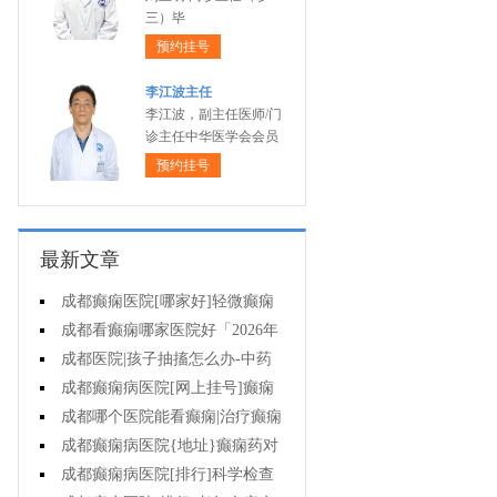
三）毕
预约挂号
李江波主任
李江波，副主任医师/门
诊主任中华医学会会员
预约挂号
最新文章
成都癫痫医院[哪家好]轻微癫痫
可以不治疗吗?
成都看癫痫哪家医院好「2026年
度公布」癫痫发作时要做什么?
成都医院|孩子抽搐怎么办-中药
能治疗癫痫吗?
成都癫痫病医院[网上挂号]癫痫
护理的要点是什么?
成都哪个医院能看癫痫|治疗癫痫
有哪些误区?
成都癫痫病医院{地址}癫痫药对
孩子有伤害吗?
成都癫痫病医院[排行]科学检查