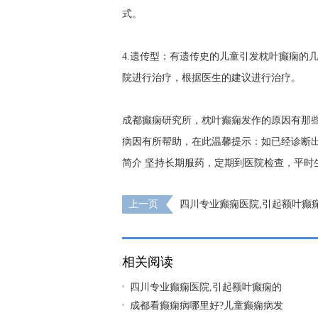
式。
4.遗传型：有遗传史的儿童引发枕叶癫痫的
院进行治疗，根据医生的建议进行治疗。
成都癫痫研究所，枕叶癫痫发作的原因有那些
病因有所帮助，在此温馨提示：如已经诊断
简介
坚持长期服药，定期到医院检查，平时
上一页
四川专业癫痫医院,引起额叶癫
什么?
相关阅读
四川专业癫痫医院,引起额叶癫痫的
成都看癫痫病哪里好?儿童癫痫病发