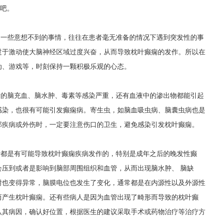
下吧。
到一些意想不到的事情，往往在患者毫无准备的情况下遇到突发性的事
过于激动使大脑神经区域过度兴奋，从而导致枕叶癫痫的发作。所以在
动、游戏等，时刻保持一颗积极乐观的心态。
发的脑充血、脑水肿、毒素等感染严重，还有血液中的渗出物都能引起
感染，也很有可能引发癫痫病。寄生虫，如脑血吸虫病、脑囊虫病也是
部疾病或外伤时，一定要注意伤口的卫生，避免感染引发枕叶癫痫。
素都是有可能导致枕叶癫痫疾病发作的，特别是成年之后的晚发性癫
压到或者是影响到脑部周围组织和血管，从而出现脑水肿、 脑缺
谢也变得异常，脑膜电位也发生了变化，通常都是在内源性以及外源性
而产生枕叶癫痫。还有些病人是因为血管出现了畸形而导致的枕叶癫
认其病因，确认好位置，根据医生的建议采取手术或药物治疗等治疗方