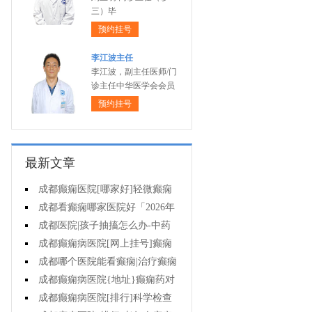
三）毕
预约挂号
李江波主任
李江波，副主任医师/门
诊主任中华医学会会员
预约挂号
最新文章
成都癫痫医院[哪家好]轻微癫痫
可以不治疗吗?
成都看癫痫哪家医院好「2026年
度公布」癫痫发作时要做什么?
成都医院|孩子抽搐怎么办-中药
能治疗癫痫吗?
成都癫痫病医院[网上挂号]癫痫
护理的要点是什么?
成都哪个医院能看癫痫|治疗癫痫
有哪些误区?
成都癫痫病医院{地址}癫痫药对
孩子有伤害吗?
成都癫痫病医院[排行]科学检查