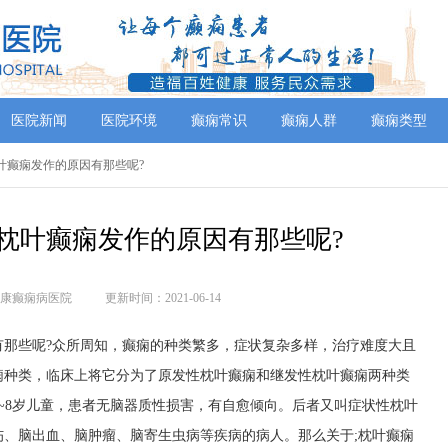
医院新闻
医院环境
癫痫常识
癫痫人群
癫痫类型
枕叶癫痫发作的原因有那些呢?
,枕叶癫痫发作的原因有那些呢?
康癫痫病医院
更新时间：2021-06-14
些呢?众所周知，癫痫的种类繁多，症状复杂多样，治疗难度大且
痫种类，临床上将它分为了原发性枕叶癫痫和继发性枕叶癫痫两种类
~8岁儿童，患者无脑器质性损害，有自愈倾向。后者又叫症状性枕叶
、脑出血、脑肿瘤、脑寄生虫病等疾病的病人。那么关于;枕叶癫痫