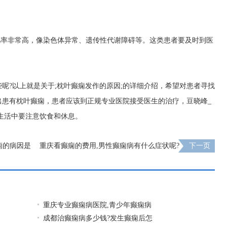
几率非常高，像染色体异常、遗传性代谢障碍等。这类患者要及时到医
呢?以上就是关于;枕叶癫痫发作的原因;的详细介绍，希望对患者寻找
出患有枕叶癫痫，患者应该到正规专业医院接受医生的治疗，
豆晓峰_
生活中要注意饮食和休息。
痫的病因是
重庆看癫痫的费用,男性癫痫病有什么症状呢?
下一页
重庆专业癫痫病医院,青少年癫痫病
成都治癫痫病多少钱?发生癫痫后怎