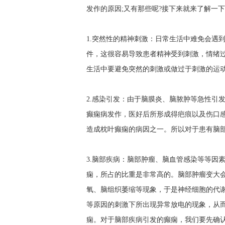
发作的原因;又有那些呢?接下来就来了解一
1.突然性的精神刺激：日常生活中难免会遇
件，这很容易导致患者精神受到刺激，情绪
生活中要避免突然的刺激或做过于刺激的运
2.感染引发：由于脑膜炎、脑脓肿等急性引
癫痫病发作，医好后所形成得疤痕以及伤口
造成枕叶癫痫的病因之一。所以对于患有脑
3.脑部疾病：脑部肿瘤、脑血管感染等等因
痫，所占的比重是非常高的。脑部肿瘤变大会
氧、脑组织萎缩等现象，于是神经细胞的代
等原因的刺激下所出现异常放电的现象，从
痫。对于脑部疾病引发的癫痫，我们要先确