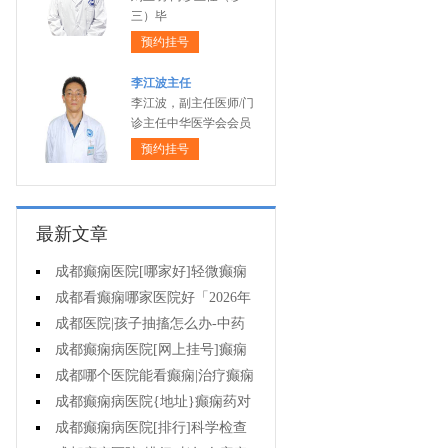
三）毕
预约挂号
李江波主任
李江波，副主任医师/门
诊主任中华医学会会员
预约挂号
最新文章
成都癫痫医院[哪家好]轻微癫痫
可以不治疗吗?
成都看癫痫哪家医院好「2026年
度公布」癫痫发作时要做什么?
成都医院|孩子抽搐怎么办-中药
能治疗癫痫吗?
成都癫痫病医院[网上挂号]癫痫
护理的要点是什么?
成都哪个医院能看癫痫|治疗癫痫
有哪些误区?
成都癫痫病医院{地址}癫痫药对
孩子有伤害吗?
成都癫痫病医院[排行]科学检查