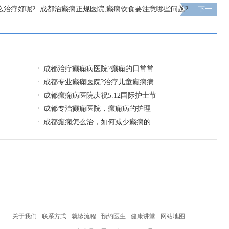
么治疗好呢?
成都治癫痫正规医院,癫痫饮食要注意哪些问题?
下一
页
成都治疗癫痫病医院?癫痫的日常常
成都专业癫痫医院?治疗儿童癫痫病
成都癫痫病医院庆祝5.12国际护士节
成都专治癫痫医院，癫痫病的护理
成都癫痫怎么治，如何减少癫痫的
关于我们
-
联系方式
-
就诊流程
-
预约医生
-
健康讲堂
-
网站地图